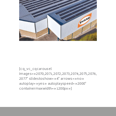
[cq_vc_cqcarousel
images=»2070,2071,2072,2073,2074,2075,2076,
2077″ slidestoshow=»4″ arrows=»no»
autoplay=»yes» autoplayspeed=»2000″
containermaxwidth=»1200px»]